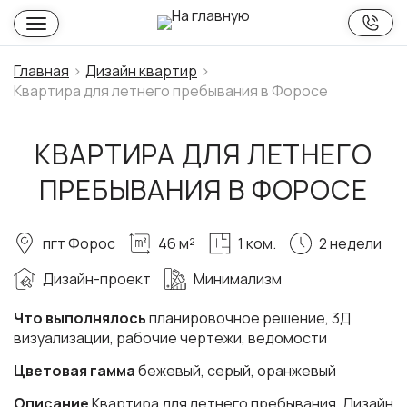
Главная
Дизайн квартир
Квартира для летнего пребывания в Форосе
КВАРТИРА ДЛЯ ЛЕТНЕГО
ПРЕБЫВАНИЯ В ФОРОСЕ
пгт Форос
46 м²
1 ком.
2 недели
Дизайн-проект
Минимализм
Что выполнялось
планировочное решение, 3Д
визуализации, рабочие чертежи, ведомости
Цветовая гамма
бежевый, серый, оранжевый
Описание
Квартира для летнего пребывания. Дизайн