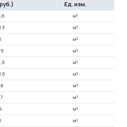
руб.)
Ед. изм.
,6
м³
9,3
м³
2
м²
,9
м²
,9
м³
2,6
м³
,8
м²
,7
м²
4
м²
1
м²