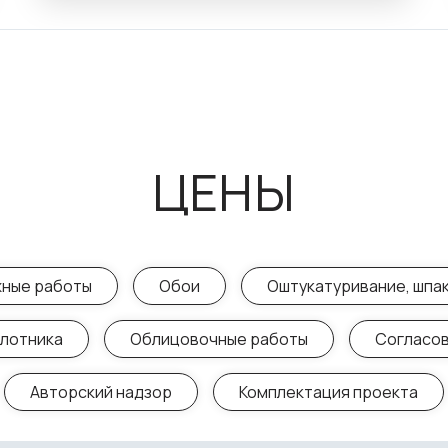
ЦЕНЫ
ные работы
Обои
Оштукатуривание, шпа
плотника
Облицовочные работы
Согласов
Авторский надзор
Комплектация проекта