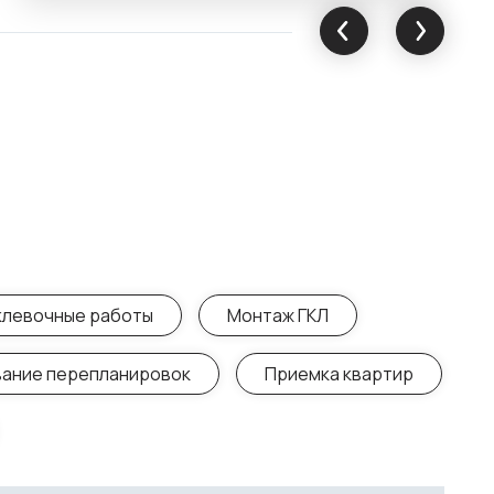
клевочные работы
Монтаж ГКЛ
ание перепланировок
Приемка квартир