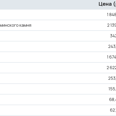
Цена (
1
848
минского камня
2
13
34
243
1
674
2
62
253
155
68,
62,