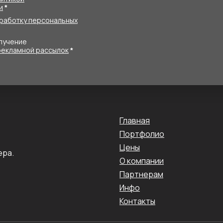
и
*
работку персональных
олучение
рекламной рассылок
*
Главная
Портфолио
Цены
ера.
О компании
Партнерам
Инфо
Контакты