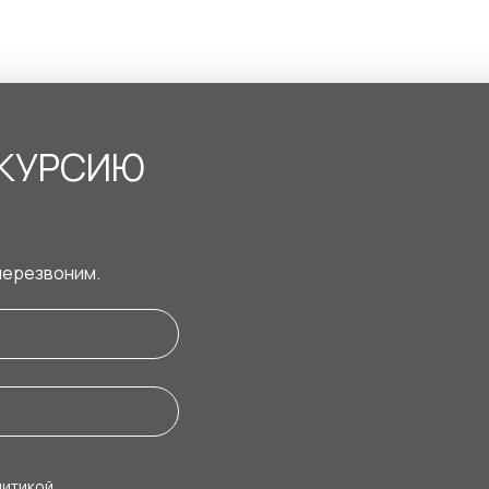
СКУРСИЮ
перезвоним.
литикой