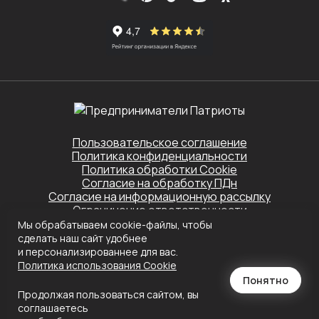
Пользовательское соглашение
Политика конфиденциальности
Политика обработки Cookie
Согласие на обработку ПДн
Согласие на информационную рассылку
Ограничение ответственности
Мы обрабатываем cookie-файлы, чтобы
Этот сайт защищён Yandex SmartCaptcha.
сделать наш сайт удобнее
Применяются
Политика конфиденциальности
и
Условия обслуживания
и персонализированнее для вас.
Политика использования Сookie
Создание сайта
Понятно
Продолжая пользоваться сайтом, вы
соглашаетесь