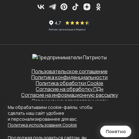
Пользовательское соглашение
Политика конфиденциальности
Политика обработки Cookie
Согласие на обработку ПДн
Согласие на информационную рассылку
Ограничение ответственности
Мы обрабатываем cookie-файлы, чтобы
Этот сайт защищён Yandex SmartCaptcha.
сделать наш сайт удобнее
Применяются
Политика конфиденциальности
и
Условия обслуживания
и персонализированнее для вас.
Политика использования Сookie
Создание сайта
Понятно
Продолжая пользоваться сайтом, вы