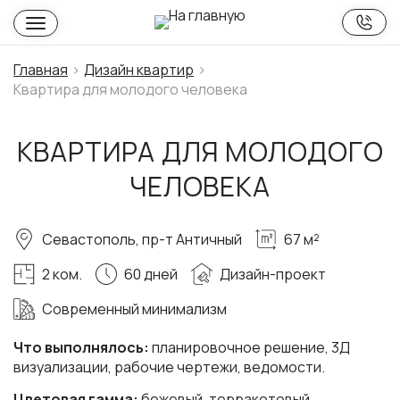
Главная
Дизайн квартир
Квартира для молодого человека
КВАРТИРА ДЛЯ МОЛОДОГО
ЧЕЛОВЕКА
Севастополь, пр-т Античный
67 м²
2 ком.
60 дней
Дизайн-проект
Современный минимализм
Что выполнялось:
планировочное решение, 3Д
визуализации, рабочие чертежи, ведомости.
Цветовая гамма:
бежевый, терракотовый.