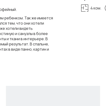
4 ком.
кофейный.
им ребенком. Так же имеется
лся тем, что они хотели
 же хотели видеть
остиную и санузлы в более
ты и ткани в интерьере. В
мый результат. В спальне,
тах в виде панно, картин и