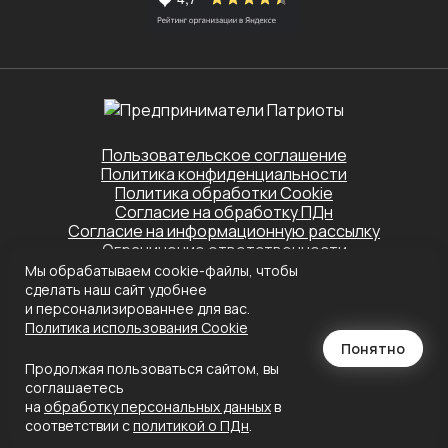
Пользовательское соглашение
Политика конфиденциальности
Политика обработки Cookie
Согласие на обработку ПДн
Согласие на информационную рассылку
Ограничение ответственности
Мы обрабатываем cookie-файлы, чтобы
Этот сайт защищён Yandex SmartCaptcha.
сделать наш сайт удобнее
Применяются
Политика конфиденциальности
и
Условия обслуживания
и персонализированнее для вас.
Политика использования Сookie
Создание сайта
Понятно
Продолжая пользоваться сайтом, вы
соглашаетесь
на
обработку персональных данных
в
соответствии с
политикой о ПДн
.