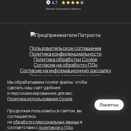
Пользовательское соглашение
Политика конфиденциальности
Политика обработки Cookie
Согласие на обработку ПДн
Согласие на информационную рассылку
Ограничение ответственности
Мы обрабатываем cookie-файлы, чтобы
Этот сайт защищён Yandex SmartCaptcha.
сделать наш сайт удобнее
Применяются
Политика конфиденциальности
и
Условия обслуживания
и персонализированнее для вас.
Политика использования Сookie
Создание сайта
Понятно
Продолжая пользоваться сайтом, вы
соглашаетесь
на
обработку персональных данных
в
соответствии с
политикой о ПДн
.