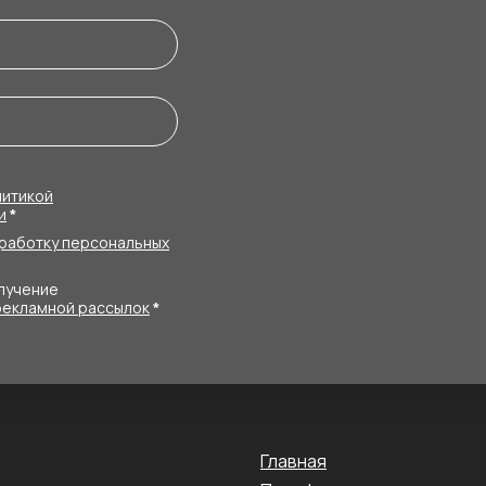
литикой
и
*
работку персональных
олучение
рекламной рассылок
*
Главная