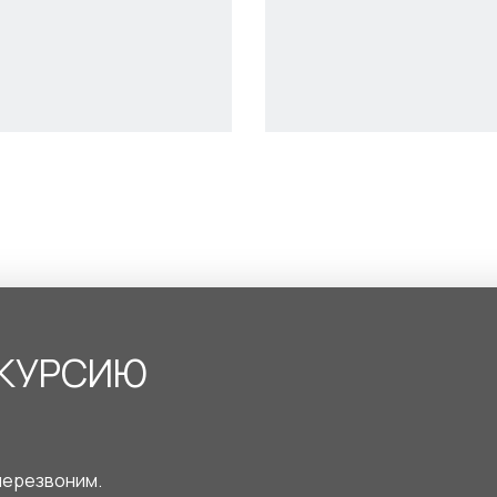
СКУРСИЮ
перезвоним.