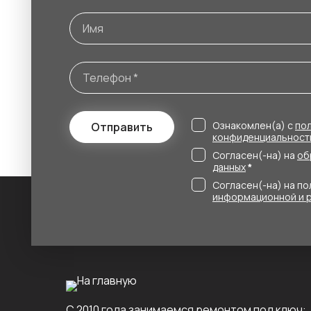
Ознакомлен(а) с
по
Отправить
конфиденциальност
Согласен(-на) на
об
данных
*
Согласен(-на) на п
информационной и 
С 2010 года занимаемся ремонтом под ключ: