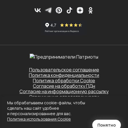
Пользовательское соглашение
Политика конфиденциальности
Политика обработки Cookie
Согласие на обработку ПДн
Согласие на информационную рассылку
Ограничение ответственности
Мы обрабатываем cookie-файлы, чтобы
Этот сайт защищён Yandex SmartCaptcha.
сделать наш сайт удобнее
Применяются
Политика конфиденциальности
и
Условия обслуживания
и персонализированнее для вас.
Политика использования Сookie
Создание сайта
Понятно